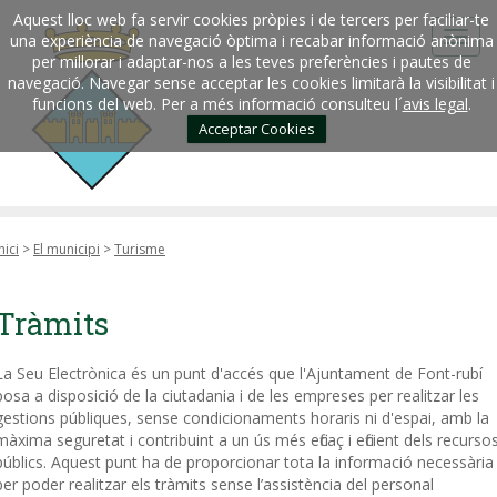
Aquest lloc web fa servir cookies pròpies i de tercers per faciliar-te
una experiència de navegació òptima i recabar informació anònima
per millorar i adaptar-nos a les teves preferències i pautes de
navegació. Navegar sense acceptar les cookies limitarà la visibilitat i
funcions del web. Per a més informació consulteu l´
avis legal
.
Acceptar Cookies
nici
>
El municipi
>
Turisme
Tràmits
La Seu Electrònica és un punt d'accés que l'Ajuntament de Font-rubí
posa a disposició de la ciutadania i de les empreses per realitzar les
gestions públiques, sense condicionaments horaris ni d'espai, amb la
màxima seguretat i contribuint a un ús més eficaç i eficient dels recurso
públics. Aquest punt ha de proporcionar tota la informació necessària
per poder realitzar els tràmits sense l’assistència del personal