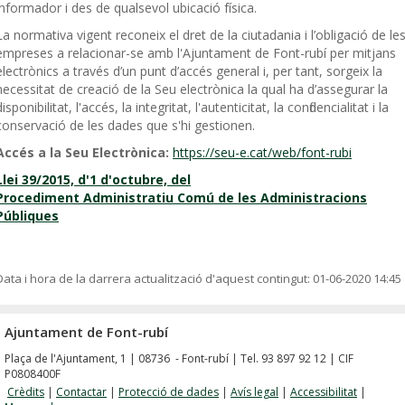
informador i des de qualsevol ubicació física.
La normativa vigent reconeix el dret de la ciutadania i l’obligació de le
empreses a relacionar-se amb l'Ajuntament de Font-rubí per mitjans
electrònics a través d’un punt d’accés general i, per tant, sorgeix la
necessitat de creació de la Seu electrònica la qual ha d’assegurar la
disponibilitat, l'accés, la integritat, l'autenticitat, la confidencialitat i la
conservació de les dades que s'hi gestionen.
Accés a la Seu Electrònica:
https://seu-e.cat/web/font-rubi
Llei 39/2015, d'1 d'octubre, del
Procediment Administratiu Comú de les Administracions
Públiques
Data i hora de la darrera actualització d'aquest contingut:
01-06-2020 14:45
Ajuntament de Font-rubí
Plaça de l'Ajuntament, 1 | 08736 - Font-rubí | Tel. 93 897 92 12 | CIF
P0808400F
Crèdits
|
Contactar
|
Protecció de dades
|
Avís legal
|
Accessibilitat
|