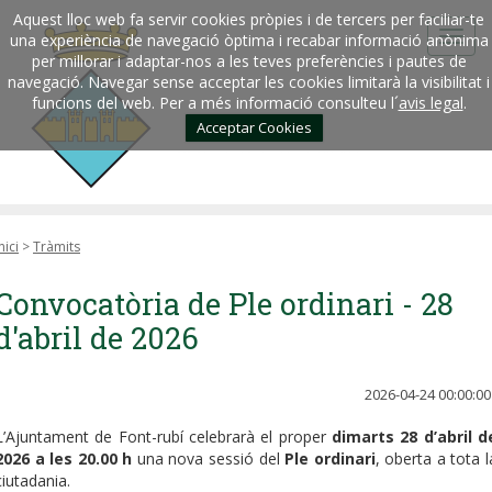
Aquest lloc web fa servir cookies pròpies i de tercers per faciliar-te
una experiència de navegació òptima i recabar informació anònima
per millorar i adaptar-nos a les teves preferències i pautes de
navegació. Navegar sense acceptar les cookies limitarà la visibilitat i
funcions del web. Per a més informació consulteu l´
avis legal
.
Acceptar Cookies
nici
>
Tràmits
Convocatòria de Ple ordinari - 28
d'abril de 2026
2026-04-24 00:00:00
L’Ajuntament de Font-rubí celebrarà el proper
dimarts 28 d’abril d
2026 a les 20.00 h
una nova sessió del
Ple ordinari
, oberta a tota l
ciutadania.