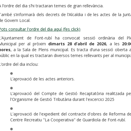
A l’ordre del dia s’hi tractaran temes de gran rellevància.
També s’informarà dels decrets de l’Alcaldia i de les actes de la Junt
de Govern Local.
Pots consultar l'ordre del dia aquí (fes click)
L’Ajuntament de Font-rubí ha convocat sessió ordinària del Pl
Municipal per al pròxim
dimarts 28 d’abril de 2026
, a les
20:0
hores
, a la Sala de Plens municipal. Es tracta d’una sessió oberta a
públic en la qual es tractaran diversos temes rellevants per al municipi
L’ordre del dia inclou:
L’aprovació de les actes anteriors.
L’aprovació del Compte de Gestió Recaptatòria realitzada pe
l'Organisme de Gestió Tributària durant l'excercici 2025
L'aprovació de l'expedient del contracte d'obres de Reforma de
Centre Recreatiu "La Cooperativa" de Guardiola de Font-rubí.