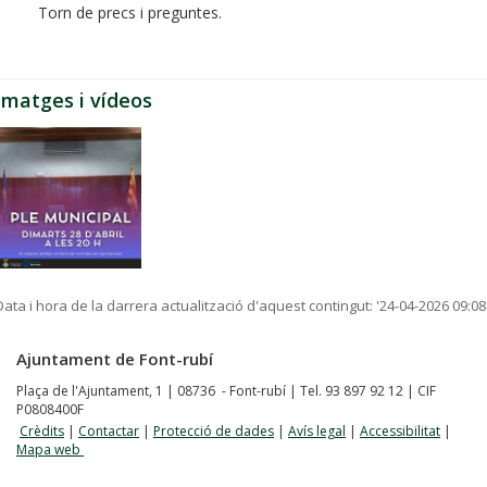
Torn de precs i preguntes.
Imatges i vídeos
Data i hora de la darrera actualització d'aquest contingut:
'24-04-2026 09:08
Ajuntament de Font-rubí
Plaça de l'Ajuntament, 1 | 08736 - Font-rubí | Tel. 93 897 92 12 | CIF
P0808400F
Crèdits
|
Contactar
|
Protecció de dades
|
Avís legal
|
Accessibilitat
|
Mapa web